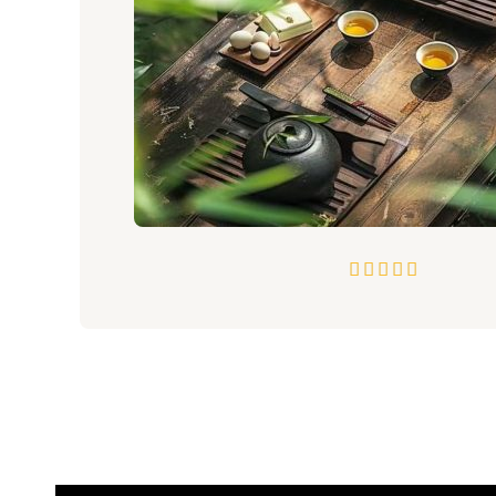
Đ





ư
ợ
c
đ
á
n
h