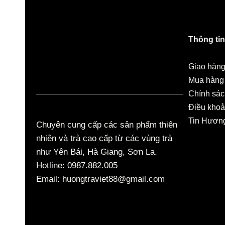
g
i
á
Thông tin
5
t
Giao hàng 
r
Mua hàng 
ê
Chính sác
n
Điều khoả
5
Tin Hương
Chuyên cung cấp các sản phẩm thiên
nhiên và trà cao cấp từ các vùng trà
như Yên Bái, Hà Giang, Sơn La.
Hotline: 0987.882.005
Email: huongtraviet88@gmail.com