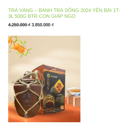
0
5
0
0
A
TRÀ VÀNG – BÁNH TRÀ SỐNG 2024 YÊN BÁI 1T-
.
3L 500G BTR CON GIÁP NGỌ
₫
0
N
.
0
4.250.000
₫
3.850.000
₫
0
G
₫
G
.
I
Ả
M
G
I
Á