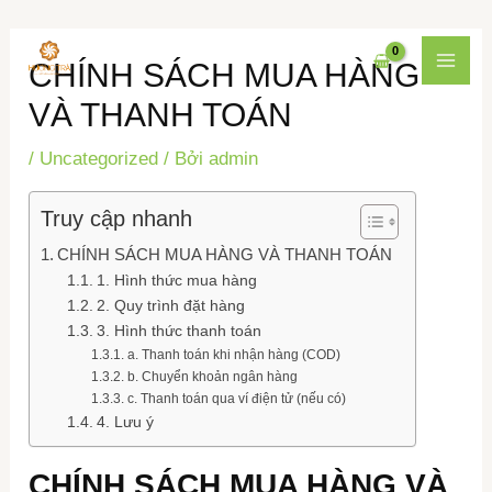
Nhảy
Điều
MAI
CHÍNH SÁCH MUA HÀNG
tới
hướng
MEN
nội
bài
VÀ THANH TOÁN
dung
viết
/
Uncategorized
/ Bởi
admin
Truy cập nhanh
CHÍNH SÁCH MUA HÀNG VÀ THANH TOÁN
1. Hình thức mua hàng
2. Quy trình đặt hàng
3. Hình thức thanh toán
a. Thanh toán khi nhận hàng (COD)
b. Chuyển khoản ngân hàng
c. Thanh toán qua ví điện tử (nếu có)
4. Lưu ý
CHÍNH SÁCH MUA HÀNG VÀ