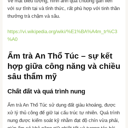
Về mặt biểu tượng, hình ảnh quả chuông gắn liền
với sự tĩnh tại và tỉnh thức, rất phù hợp với tinh thần
thưởng trà chậm và sâu.
https://vi.wikipedia.org/wiki/%E1%BA%A4m_tr%C3
%A0
Ấm trà An Thổ Túc – sự kết
hợp giữa công năng và chiều
sâu thẩm mỹ
Chất đất và quá trình nung
Ấm trà An Thổ Túc sử dụng đất giàu khoáng, được
xử lý thủ công để giữ lại cấu trúc tự nhiên. Quá trình
nung được kiểm soát kỹ nhằm đạt độ chín vừa phải,