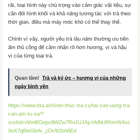
rãi, loại hình này chú trọng vào cảm giác vật liệu, sự
cân đối hình khối và khả năng tương tác với trà theo
thời gian, điều mà máy móc khó có thể thay thế.
Chính vì vậy, người yêu trà lâu năm thường ưu tiên
ấm thủ công để cảm nhận rõ hơn hương, vị và hậu
vị của từng loại trà.
Quan tâm!
Trà và ký ức – hương vị của những
ngày bình yên
https://www.tita.art/kien-thuc-tra-cu/tai-sao-uong-tra-
can-am-tu-sa/?
srsltid=AfmBOopz8WZw7RnJUJAjchMbURhmW4oz
0oX7q6IeGb4v_zDv9iStA6Ed