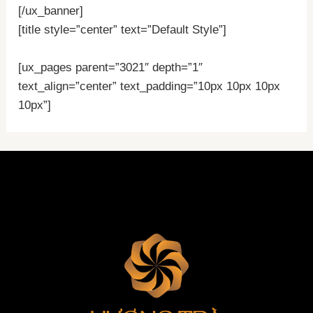
[/ux_banner]
[title style=”center” text=”Default Style”]
[ux_pages parent=”3021″ depth=”1″
text_align=”center” text_padding=”10px 10px 10px
10px”]