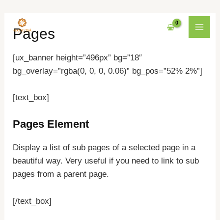
Nhảy
MAI
Pages
tới
MEN
nội
[ux_banner height=”496px” bg=”18″
dung
bg_overlay=”rgba(0, 0, 0, 0.06)” bg_pos=”52% 2%”]
[text_box]
Pages Element
Display a list of sub pages of a selected page in a
beautiful way. Very useful if you need to link to sub
pages from a parent page.
[/text_box]