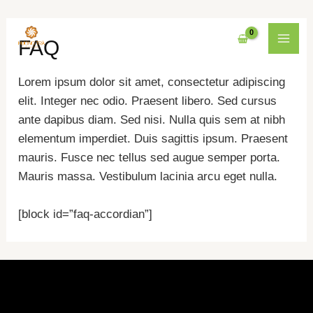
Nhảy
MAI
FAQ
tới
MEN
nội
Lorem ipsum dolor sit amet, consectetur adipiscing
dung
elit. Integer nec odio. Praesent libero. Sed cursus
ante dapibus diam. Sed nisi. Nulla quis sem at nibh
elementum imperdiet. Duis sagittis ipsum. Praesent
mauris. Fusce nec tellus sed augue semper porta.
Mauris massa. Vestibulum lacinia arcu eget nulla.
[block id=”faq-accordian”]