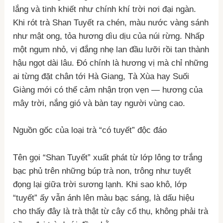
lắng và tinh khiết như chính khí trời nơi đại ngàn.
Khi rót trà Shan Tuyết ra chén, màu nước vàng sánh
như mật ong, tỏa hương dìu dịu của núi rừng. Nhấp
một ngụm nhỏ, vị đắng nhẹ lan đầu lưỡi rồi tan thành
hậu ngọt dài lâu. Đó chính là hương vị mà chỉ những
ai từng đặt chân tới Hà Giang, Tà Xùa hay Suối
Giàng mới có thể cảm nhận trọn vẹn — hương của
mây trời, nắng gió và bàn tay người vùng cao.
Nguồn gốc của loại trà “có tuyết” độc đáo
Tên gọi “Shan Tuyết” xuất phát từ lớp lông tơ trắng
bạc phủ trên những búp trà non, trông như tuyết
đọng lại giữa trời sương lạnh. Khi sao khô, lớp
“tuyết” ấy vẫn ánh lên màu bạc sáng, là dấu hiệu
cho thấy đây là trà thật từ cây cổ thụ, không phải trà