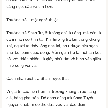
có thể pha được nhiều lần, và càng về sau, vị trà
càng ngọt sâu và êm hơn.
Thưởng trà – một nghệ thuật
Thưởng trà Shan Tuyết không chỉ là uống, mà còn là
cảm nhận sự tĩnh tại. Khi hương trà lan trong không
khí, người ta thấy lòng nhẹ lại, như được rửa sạch
khỏi bụi bặm cuộc sống. Mỗi ngụm trà là một lần kết
nối với thiên nhiên, là giây phút tìm về bình yên giữa
nhịp sống vội vã.
Cách nhận biết trà Shan Tuyết thật
Vì giá trị cao nên trên thị trường không thiếu hàng
giả, hàng pha trộn. Để chọn đúng trà Shan Tuyết
nguyên chất, m có thể dựa vào vài đặc điểm: