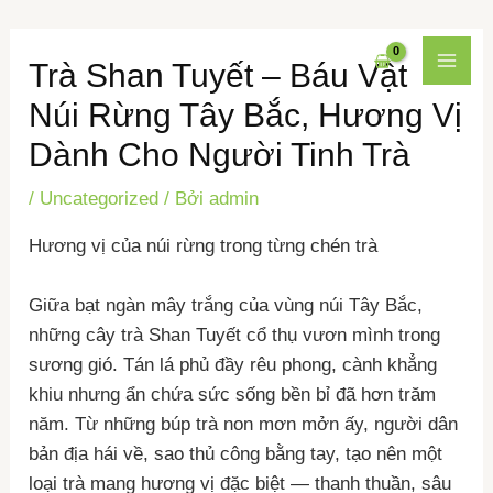
Nhảy
Điều
MAI
Trà Shan Tuyết – Báu Vật
tới
hướng
MEN
nội
bài
Núi Rừng Tây Bắc, Hương Vị
dung
viết
Dành Cho Người Tinh Trà
/
Uncategorized
/ Bởi
admin
Hương vị của núi rừng trong từng chén trà
Giữa bạt ngàn mây trắng của vùng núi Tây Bắc,
những cây trà Shan Tuyết cổ thụ vươn mình trong
sương gió. Tán lá phủ đầy rêu phong, cành khẳng
khiu nhưng ẩn chứa sức sống bền bỉ đã hơn trăm
năm. Từ những búp trà non mơn mởn ấy, người dân
bản địa hái về, sao thủ công bằng tay, tạo nên một
loại trà mang hương vị đặc biệt — thanh thuần, sâu