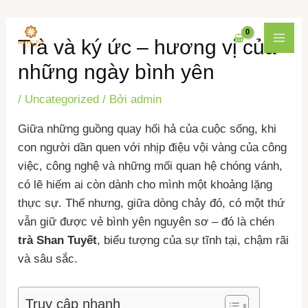
Nhảy
Điều
MAI
Trà và ký ức – hương vị của
tới
hướng
MEN
nội
bài
những ngày bình yên
dung
viết
/
Uncategorized
/ Bởi
admin
Giữa những guồng quay hối hả của cuộc sống, khi
con người dần quen với nhịp điệu vội vàng của công
việc, công nghệ và những mối quan hệ chóng vánh,
có lẽ hiếm ai còn dành cho mình một khoảng lặng
thực sự. Thế nhưng, giữa dòng chảy đó, có một thứ
vẫn giữ được vẻ bình yên nguyên sơ – đó là chén
trà Shan Tuyết
, biểu tượng của sự tĩnh tại, chậm rãi
và sâu sắc.
Truy cập nhanh