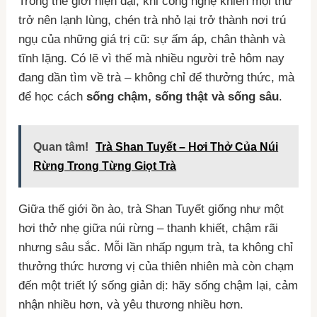
Trong thế giới hiện đại, khi công nghệ khiến mọi thứ
trở nên lạnh lùng, chén trà nhỏ lại trở thành nơi trú
ngụ của những giá trị cũ: sự ấm áp, chân thành và
tĩnh lặng. Có lẽ vì thế mà nhiều người trẻ hôm nay
đang dần tìm về trà – không chỉ để thưởng thức, mà
để học cách
sống chậm, sống thật và sống sâu
.
Quan tâm!
Trà Shan Tuyết – Hơi Thở Của Núi
Rừng Trong Từng Giọt Trà
Giữa thế giới ồn ào, trà Shan Tuyết giống như một
hơi thở nhẹ giữa núi rừng – thanh khiết, chậm rãi
nhưng sâu sắc. Mỗi lần nhấp ngụm trà, ta không chỉ
thưởng thức hương vị của thiên nhiên mà còn chạm
đến một triết lý sống giản dị: hãy sống chậm lại, cảm
nhận nhiều hơn, và yêu thương nhiều hơn.