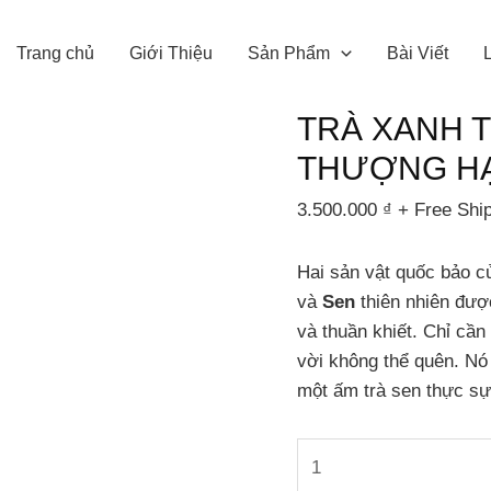
TRÀ
XANH
Trang chủ
Giới Thiệu
Sản Phẩm
Bài Viết
THIỆN
ƯỚP
TRÀ XANH 
SEN
THƯỢNG HẠ
THƯỢNG
HẠNG
3.500.000
₫
+ Free Shi
HỘP
80G
Hai sản vật quốc bảo c
số
và
Sen
thiên nhiên được
lượng
và thuần khiết. Chỉ cần
vời không thể quên. Nó
một ấm trà sen thực sự