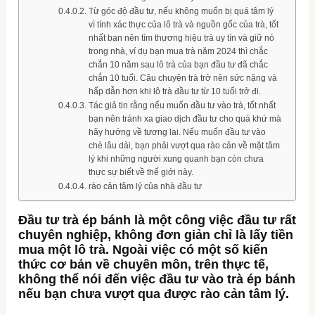
Từ góc độ đầu tư, nếu không muốn bị quá tâm lý
vì tính xác thực của lô trà và nguồn gốc của trà, tốt
nhất bạn nên tìm thương hiệu trà uy tín và giữ nó
trong nhà, ví dụ bạn mua trà năm 2024 thì chắc
chắn 10 năm sau lô trà của bạn đầu tư đã chắc
chắn 10 tuổi. Câu chuyện trà trở nên sức nặng và
hấp dẫn hơn khi lô trà đầu tư từ 10 tuổi trở đi.
Tác giả tin rằng nếu muốn đầu tư vào trà, tốt nhất
bạn nên tránh xa giao dịch đầu tư cho quá khứ mà
hãy hướng về tương lai. Nếu muốn đầu tư vào
chè lâu dài, bạn phải vượt qua rào cản về mặt tâm
lý khi những người xung quanh bạn còn chưa
thực sự biết về thế giới này.
rào cản tâm lý của nhà đầu tư
Đầu tư trà ép bánh là một công việc đầu tư rất
chuyên nghiệp, không đơn giản chỉ là lấy tiền
mua một lô trà. Ngoài việc có một số kiến ​​
thức cơ bản về chuyên môn, trên thực tế,
không thể nói đến việc đầu tư vào trà ép bánh
nếu bạn chưa vượt qua được rào cản tâm lý.