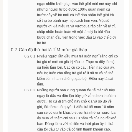
ngạc nhiên khi họ lạc vào thế giới mới mẻ này, chỉ
những người từ bỏ được 100% quan niệm cũ
trước đây về trà mới có thể đón nhận thế giới trà
cổ thụ ép bánh này một cách trọn vẹn. Một số
người khi đã hiểu ra và vượt qua rào cản về lý trí,
chấp nhận hoàn toàn về mặt tâm lý là bắt đầu
bước chân đầu tiên trong việc đầu tư vào thế giới
trà trà.
Cấp độ thứ hai là TÌM mức giá thấp.
Nhiều người lần đầu mua trà luôn nghĩ rằng chỉ có
trà giá rẻ mới có giá trị đầu tư. Thực ra đây là một
sự hiểu lầm lớn. Các cụ có câu: Tiền nào của ấy,
nếu họ luôn cho rằng trà giá rẻ ít rủi ro và có thể
kiếm tiền nhanh chóng, gấp bội. Điều này là sai
lầm.
Những người bạn xung quanh tôi đã mắc lỗi này
ngay từ đầu và đến tận bây giờ vẫn chưa thoát ra
được. Họ cứ đi tìm chỗ này chỗ kia và so đo về
giá, tôi dám quả quyết 1 điều trà tôi mua 10 năm
sau sẽ có giá trị khác biệt với trà những người bạn
ấy mua và thậm chí sau 10 năm trà của họ rất khó
bán. Đáng lẽ ra với số tiền và thời gian ấy thì trà
của tôi đầu tư vào đã có tính thanh khoản cao.