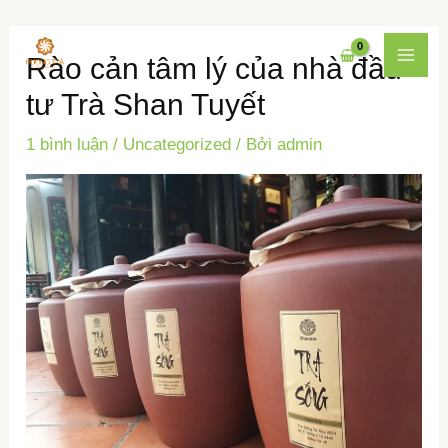
Nhảy
Điều
MAI
Rào cản tâm lý của nhà đầu
tới
hướng
MEN
nội
bài
tư Trà Shan Tuyết
dung
viết
1 bình luận
/
Uncategorized
/ Bởi
admin