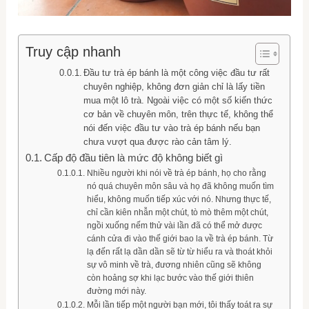
Truy cập nhanh
Đầu tư trà ép bánh là một công việc đầu tư rất
chuyên nghiệp, không đơn giản chỉ là lấy tiền
mua một lô trà. Ngoài việc có một số kiến ​​thức
cơ bản về chuyên môn, trên thực tế, không thể
nói đến việc đầu tư vào trà ép bánh nếu bạn
chưa vượt qua được rào cản tâm lý.
Cấp độ đầu tiên là mức độ không biết gì
Nhiều người khi nói về trà ép bánh, họ cho rằng
nó quá chuyên môn sâu và họ đã không muốn tìm
hiểu, không muốn tiếp xúc với nó. Nhưng thực tế,
chỉ cần kiên nhẫn một chút, tò mò thêm một chút,
ngồi xuống nếm thử vài lần đã có thể mở được
cánh cửa đi vào thế giới bao la về trà ép bánh. Từ
lạ đến rất lạ dần dần sẽ từ từ hiểu ra và thoát khỏi
sự vô minh về trà, đương nhiên cũng sẽ không
còn hoảng sợ khi lạc bước vào thế giới thiên
đường mới này.
Mỗi lần tiếp một người bạn mới, tôi thấy toát ra sự