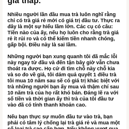
giá thấp.
Nhiều người lần đầu mua trà luôn nghĩ rằng
chỉ có trà giá rẻ mới có giá trị đầu tư. Thực ra
đây là một sự hiểu lầm lớn. Các cụ có câu:
Tiền nào của ấy, nếu họ luôn cho rằng trà giá
rẻ ít rủi ro và có thể kiếm tiền nhanh chóng,
gấp bội. Điều này là sai lầm.
Những người bạn xung quanh tôi đã mắc lỗi
này ngay từ đầu và đến tận bây giờ vẫn chưa
thoát ra được. Họ cứ đi tìm chỗ này chỗ kia
và so đo về giá, tôi dám quả quyết 1 điều trà
tôi mua 10 năm sau sẽ có giá trị khác biệt với
trà những người bạn ấy mua và thậm chí sau
10 năm trà của họ rất khó bán. Đáng lẽ ra với
số tiền và thời gian ấy thì trà của tôi đầu tư
vào đã có tính thanh khoản cao.
Nếu bạn thực sự muốn đầu tư vào trà, bạn
phải có tâm lý chống lại trà giá rẻ và mua một
số loại trà cao cấp hơn. Nếu không vượt qua