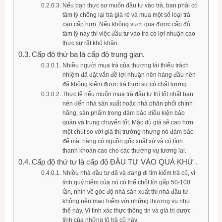
Nếu bạn thực sự muốn đầu tư vào trà, bạn phải có
tâm lý chống lại trà giá rẻ và mua một số loại trà
cao cấp hơn. Nếu không vượt qua được cấp độ
tâm lý này thì việc đầu tư vào trà có lợi nhuận cao
thực sự rất khó khăn.
Cấp độ thứ ba là cấp độ trung gian.
Nhiều người mua trà của thương lái thiếu trách
nhiệm đã đặt vấn đề lợi nhuận nên hàng đầu nên
đã không kiếm được trà thực sự có chất lượng.
Thực tế nếu muốn mua trà đầu tư thì tốt nhất bạn
nên đến nhà sản xuất hoặc nhà phân phối chính
hãng, sản phẩm trong đảm bảo điều kiện bảo
quản và trung chuyển tốt. Mặc dù giá sẽ cao hơn
một chút so với giá thị trường nhưng nó đảm bảo
để mặt hàng có nguồn gốc xuất xứ và có tính
thanh khoản cao cho các thương vụ tương lai.
Cấp độ thứ tư là cấp độ ĐẦU TƯ VÀO QUÁ KHỨ .
Nhiều nhà đầu tư đã và đang đi tìm kiếm trà cũ, vì
tính quý hiếm của nó có thể chốt lời gấp 50-100
lần, nhìn về góc độ nhà sản xuất thì nhà đầu tư
không nên mạo hiểm với những thương vụ như
thế này. Vì tính xác thực thông tin và giá trị dược
tính của những lô trà cũ này.