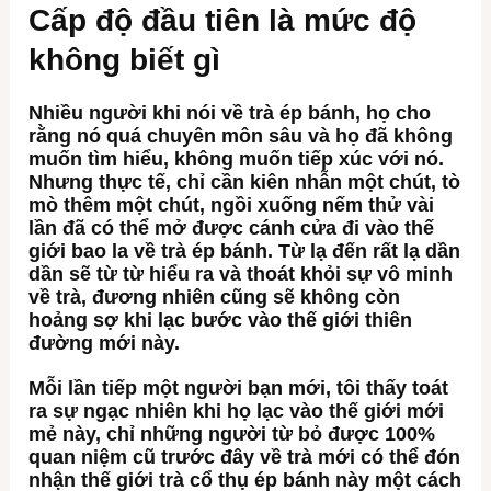
Cấp độ đầu tiên là mức độ
không biết gì
Nhiều người khi nói về trà ép bánh, họ cho
rằng nó quá chuyên môn sâu và họ đã không
muốn tìm hiểu, không muốn tiếp xúc với nó.
Nhưng thực tế, chỉ cần kiên nhẫn một chút, tò
mò thêm một chút, ngồi xuống nếm thử vài
lần đã có thể mở được cánh cửa đi vào thế
giới bao la về trà ép bánh. Từ lạ đến rất lạ dần
dần sẽ từ từ hiểu ra và thoát khỏi sự vô minh
về trà, đương nhiên cũng sẽ không còn
hoảng sợ khi lạc bước vào thế giới thiên
đường mới này.
Mỗi lần tiếp một người bạn mới, tôi thấy toát
ra sự ngạc nhiên khi họ lạc vào thế giới mới
mẻ này, chỉ những người từ bỏ được 100%
quan niệm cũ trước đây về trà mới có thể đón
nhận thế giới trà cổ thụ ép bánh này một cách