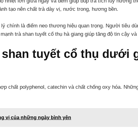
ộ nhiệt lớn giữa ngày và đêm giúp búp trà tích lũy hương t
ành tạo nên chất trà dày vị, nước trong, hương bền.
a lý chính là điểm neo thương hiệu quan trọng. Người tiêu d
mạnh trà shan tuyết cổ thụ hà giang giúp tăng độ tin cậy và
 shan tuyết cổ thụ dưới 
hợp chất polyphenol, catechin và chất chống oxy hóa. Những
ng vị của những ngày bình yên