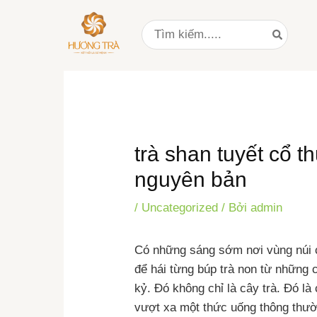
Nhảy
Điều
Search
tới
hướng
for:
nội
bài
dung
viết
trà shan tuyết cổ t
nguyên bản
/
Uncategorized
/ Bởi
admin
Có những sáng sớm nơi vùng núi ca
để hái từng búp trà non từ những 
kỷ. Đó không chỉ là cây trà. Đó là 
vượt xa một thức uống thông thườ