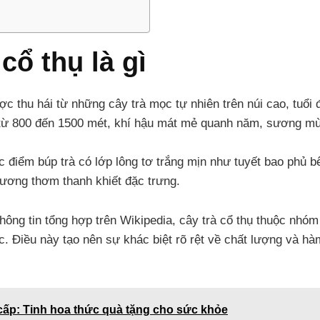
cổ thụ là gì
được thu hái từ những cây trà mọc tự nhiên trên núi cao, tuổ
từ 800 đến 1500 mét, khí hậu mát mẻ quanh năm, sương mù 
c điểm búp trà có lớp lông tơ trắng mịn như tuyết bao phủ b
hương thơm thanh khiết đặc trưng.
thông tin tổng hợp trên
Wikipedia
, cây trà cổ thụ thuộc nhóm
. Điều này tạo nên sự khác biệt rõ rệt về chất lượng và hàm
cấp: Tinh hoa thức quà tặng cho sức khỏe