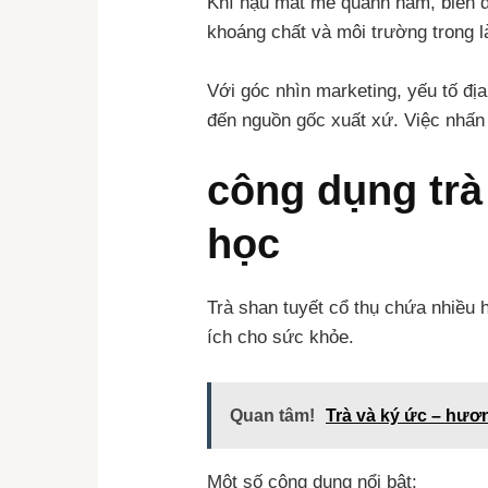
Khí hậu mát mẻ quanh năm, biên đ
khoáng chất và môi trường trong l
Với góc nhìn marketing, yếu tố đị
đến nguồn gốc xuất xứ. Việc nhấn 
công dụng trà
học
Trà shan tuyết cổ thụ chứa nhiều 
ích cho sức khỏe.
Quan tâm!
Trà và ký ức – hươ
Một số công dụng nổi bật: