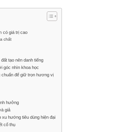
 có giá trị cao
a chất
 đất tạo nên danh tiếng
ới góc nhìn khoa học
g chuẩn để giữ trọn hương vị
 ảnh hưởng
và giả
p xu hướng tiêu dùng hiện đại
t cổ thụ