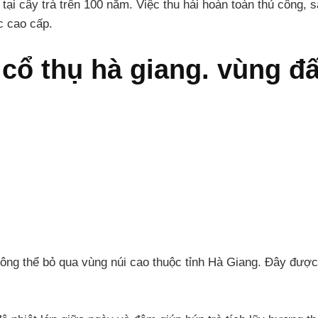
ại cây trà trên 100 năm. Việc thu hái hoàn toàn thủ công, sả
c cao cấp.
 cổ thụ hà giang. vùng đấ
hông thể bỏ qua vùng núi cao thuộc tỉnh
Hà Giang
. Đây được