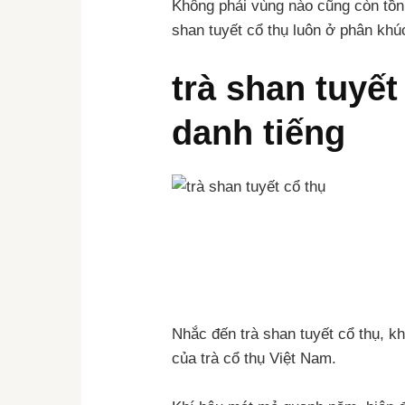
Không phải vùng nào cũng còn tồn t
shan tuyết cổ thụ luôn ở phân khú
trà shan tuyết
danh tiếng
Nhắc đến trà shan tuyết cổ thụ, k
của trà cổ thụ Việt Nam.