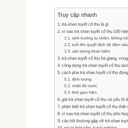
Truy cập nhanh
trà shan tuyết cổ thụ là gì
vì sao trà shan tuyết cổ thụ 100 năm
sinh trưởng tự nhiên, không hó
tuổi đời quyết định độ đậm sâu
sản lượng khan hiếm
trà shan tuyết cổ thụ hà giang. vùng
công dụng trà shan tuyết cổ thụ dư
cách pha trà shan tuyết cổ thụ đún
định lượng
nhiệt độ nước
thời gian hãm
giá trà shan tuyết cổ thụ và yếu tố
phân biệt trà shan tuyết cổ thụ thật 
vì sao trà shan tuyết cổ thụ phù hợ
câu hỏi thường gặp về trà shan tuyế
giá trị thật nằm ở trải nghiệm